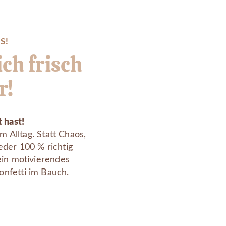
S!
ich frisch
r!
t hast!
m Alltag. Statt Chaos,
ieder 100 % richtig
ein motivierendes
nfetti im Bauch.