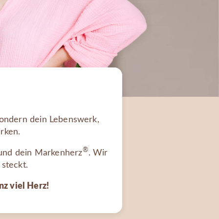
 sondern dein Lebenswerk,
irken.
®
und dein Markenherz
. Wir
 steckt.
nz viel Herz!