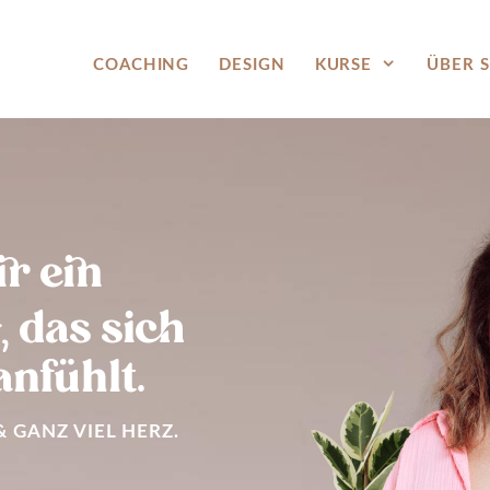
COACHING
DESIGN
KURSE
ÜBER S
ir ein
,
das sich
nfühlt.
& GANZ VIEL HERZ.