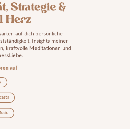
t, Strategie &
l Herz
arten auf dich persönliche
stständigkeit, Insights meiner
on, kraftvolle Meditationen und
nessLiebe.
ören auf
y
casts
usic