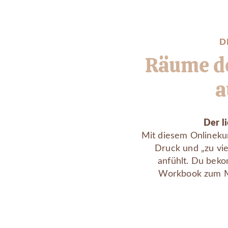
D
Räume dei
a
Der li
Mit diesem Onlinekurs
Druck und „zu viel
anfühlt. Du beko
Workbook zum Mi